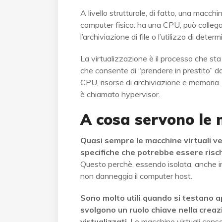
A livello strutturale, di fatto, una macch
computer fisico: ha una CPU, può colleg
l’archiviazione di file o l’utilizzo di deter
La virtualizzazione è il processo che sta
che consente di “prendere in prestito” da
CPU, risorse di archiviazione e memoria. 
è chiamato hypervisor.
A cosa servono le 
Quasi sempre le macchine virtuali v
specifiche che potrebbe essere risch
Questo perchè, essendo isolata, anche i
non danneggia il computer host.
Sono molto utili quando si testano ap
svolgono un ruolo chiave nella creaz
virtualizzati
. Le macchine virtuali conse