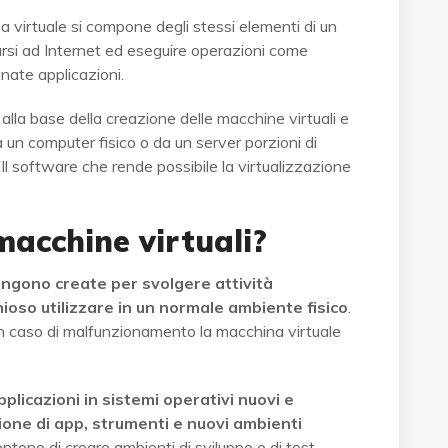
ina virtuale si compone degli stessi elementi di un
arsi ad Internet ed eseguire operazioni come
minate applicazioni.
 alla base della creazione delle macchine virtuali e
 un computer fisico o da un server porzioni di
Il software che rende possibile la virtualizzazione
macchine virtuali?
engono create per svolgere attività
ioso utilizzare in un normale ambiente fisico
.
n caso di malfunzionamento la macchina virtuale
plicazioni in sistemi operativi nuovi e
ione di app, strumenti e nuovi ambienti
ntono di creare ambienti di sviluppo e di test,