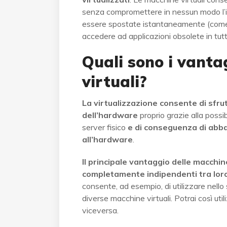
senza compromettere in nessun modo l’inf
essere spostate istantaneamente (come i
accedere ad applicazioni obsolete in tut
Quali sono i vanta
virtuali?
La virtualizzazione consente di sfru
dell’hardware
proprio grazie alla possib
server fisico
e di conseguenza di abbat
all’hardware
.
Il principale vantaggio delle macchin
completamente indipendenti tra loro
consente, ad esempio, di utilizzare nello
diverse macchine virtuali. Potrai così u
viceversa.