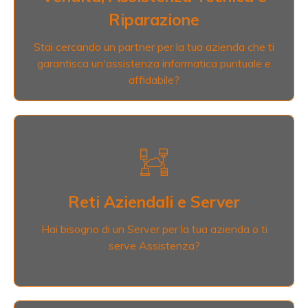
Vendiamo e Ripariamo PC e altri Dispositivi e ti
Riparazione
garantiamo Assistenza continua.
Stai cercando un partner per la tua azienda che ti
garantisca un'assistenza informatica puntuale e
Scopri di più
affidabile?
Reti Aziendali e Server
Realizziamo Reti informatiche e Server aziendali
soprattutto per piccole e medie imprese e
Reti Aziendali e Server
garantiamo Assistenza anche da remoto.
Hai bisogno di un Server per la tua azienda o ti
serve Assistenza?
Scopri di più