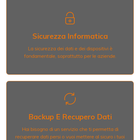
Sicurezza Informatica
In EC Computer trovi le migliori soluzioni di
protezione e antivirus.
Sicurezza Informatica
La sicurezza dei dati e dei dispositivi è
Scopri di più
fondamentale, soprattutto per le aziende.
Backup E Recupero Dati
Garantiamo il backup e il recupero integrale dei
dati: dopo un'analisi del problema, individuiamo la
Backup E Recupero Dati
soluzione più efficace e sicura.
Hai bisogno di un servizio che ti permetta di
recuperare dati persi o vuoi mettere al sicuro i tuoi